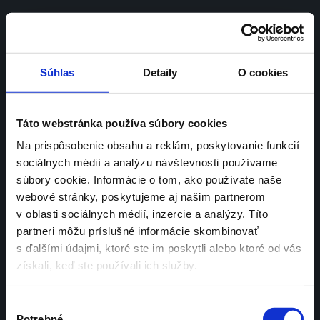
SK | 
EN
Súhlas
Detaily
O cookies
Kampaň, ktorá 
Táto webstránka používa súbory cookies
Na prispôsobenie obsahu a reklám, poskytovanie funkcií
zmenila definíciu 
sociálnych médií a analýzu návštevnosti používame
súbory cookie. Informácie o tom, ako používate naše
lásky
webové stránky, poskytujeme aj našim partnerom
v oblasti sociálnych médií, inzercie a analýzy. Títo
partneri môžu príslušné informácie skombinovať
s ďalšími údajmi, ktoré ste im poskytli alebo ktoré od vás
získali, keď ste používali ich služby.
„Nezáleží na tom, koho milujeme. 
Výber
Láska je totiž cit, ktorý prežívame 
Potrebné