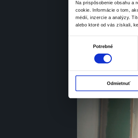
Na prispôsobenie obsahu a r
a manželstvá pomocou kompl
a rekonštrukčných služieb.

cookie. Informácie o tom, ak
médií, inzercie a analýzy. Tí
alebo ktoré od vás získali, ke
V našich kampaňových spotoc
sériu utrápených párov,
 ktorí
Výber
Potrebné
súhlasu
Odmietnuť