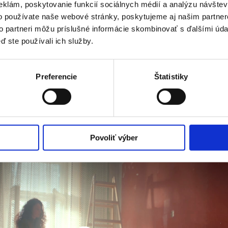
eklám, poskytovanie funkcií sociálnych médií a analýzu návšte
exných stavebných 
sme dosiahli priemernú 
dopozer
medziročný nárast
 v triggerova
o používate naše webové stránky, poskytujeme aj našim partner
eventov, ako odoslaný formulár 
to partneri môžu príslušné informácie skombinovať s ďalšími údaj
a tiež 
183 % 
medziročný 
nárast
ď ste používali ich služby.
h a printoch predstavujeme
značky. 
 sa rozhodli ušetriť peniaze na 
Video a fotoprodukciu zabezpe
spoločnosť KIMONO Production, 
Preferencie
Štatistiky
Povoliť výber