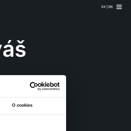
SK | 
EN
áš 
O cookies
azardujú
 tak nie len 
Cheban.
všetkým so 
svojou láskou. 
zapamätateľnému posolstvu 