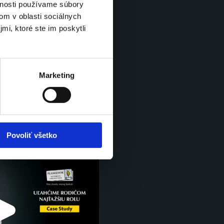
Employer 
vnosti používame súbory
branding
om v oblasti sociálnych
mi, ktoré ste im poskytli
Marketing
Povoliť všetko