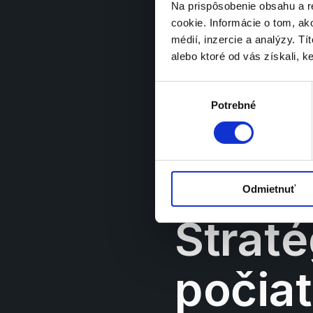
Event
Na prispôsobenie obsahu a r
market
cookie. Informácie o tom, ak
médií, inzercie a analýzy. Tí
alebo ktoré od vás získali, ke
Výber
Potrebné
súhlasu
Odmietnuť
Stratég
počiat