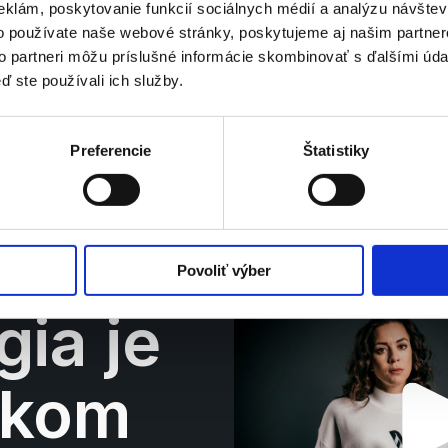
 
Produkci
Packaging dizajn
eklám, poskytovanie funkcií sociálnych médií a analýzu návšte
ing
a
o používate naše webové stránky, poskytujeme aj našim partner
to partneri môžu príslušné informácie skombinovať s ďalšími údaj
ď ste používali ich služby.
Preferencie
Štatistiky
Povoliť výber
ia je 
kom 