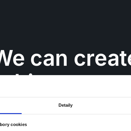
We can creat
ything or any
Detaily
Kreatív
Mediálne 
Social 
a
plánovanie
media
bory cookies