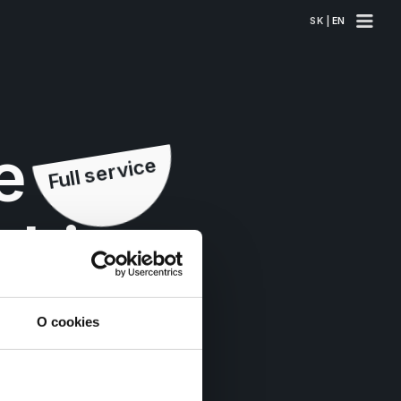
SK | 
EN
e
Full service
thing
O cookies
Dátové 
alanýzy