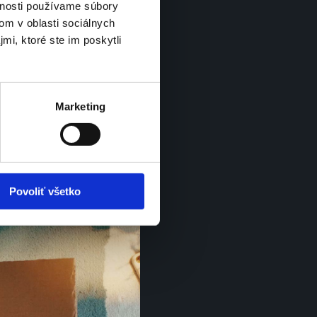
vnosti používame súbory
ť službu 
posielania 
om v oblasti sociálnych
mi, ktoré ste im poskytli
ýchlo, zhudobnili sme 
ielaní spraviť a tak 
kni. Pošli.“ 
To sú totiž 3 
raviť na odoslanie balíka.
Marketing
Povoliť všetko