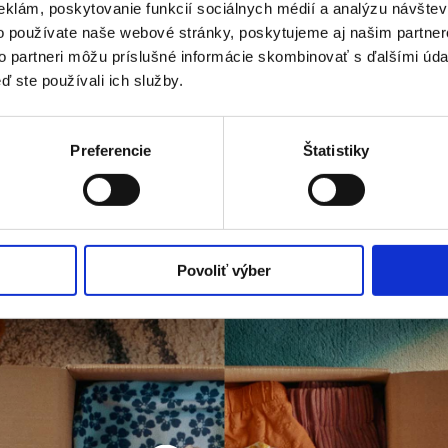
eklám, poskytovanie funkcií sociálnych médií a analýzu návšte
Zadanie znelo jasne: odpromova
o používate naše webové stránky, poskytujeme aj našim partner
balíkov cez appku Packety.
to partneri môžu príslušné informácie skombinovať s ďalšími údaj
Išli sme na to ladne, skladne a r
ď ste používali ich služby.
kroky, ktoré musí človek pri odos
vznikol 
hudobný spot „Zabaľ. Kli
jednoduché kroky, ktoré stačí sp
Preferencie
Štatistiky
Povoliť výber