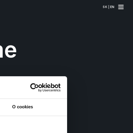
SK | 
EN
e 
e
O cookies