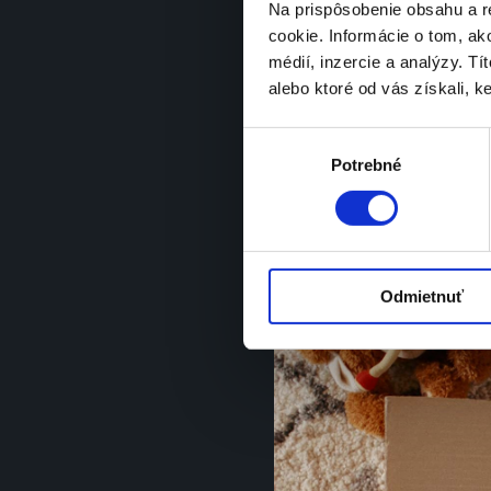
Na prispôsobenie obsahu a r
cookie. Informácie o tom, ak
médií, inzercie a analýzy. Tí
alebo ktoré od vás získali, ke
Výber
Potrebné
súhlasu
Spot – Zabaľ. Klikni. Pošli.
Odmietnuť