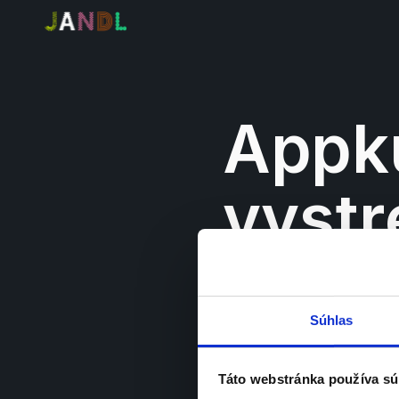
Appku
vystre
miest
Súhlas
Táto webstránka používa sú