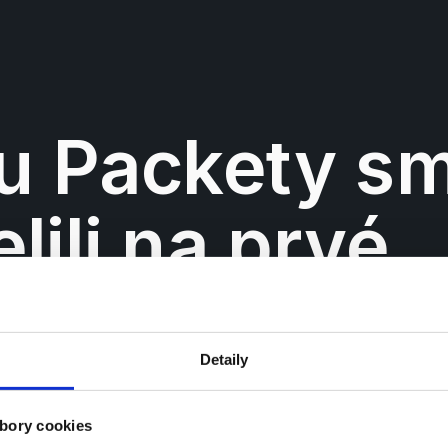
 Packety sm
lili na prvé 
o s App Stor
Detaily
bory cookies